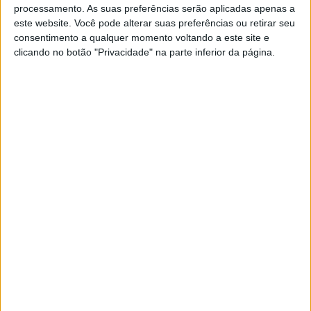
Viveiro das Trutas do Marão: do muito que a
processamento. As suas preferências serão aplicadas apenas a
este website. Você pode alterar suas preferências ou retirar seu
consentimento a qualquer momento voltando a este site e
serra tem de bom
clicando no botão "Privacidade" na parte inferior da página.
Author
Nicolau Ribeiro
Posted on
14 de Junho,
2026
14 de Junho, 2026
Verão e calor rimam com natureza, floresta, água.
E em tempo de férias (que estão a chegar), quando
é preciso ocupar o tempo livre...
Estórias
Tanques e lavadouros públicos: ainda se lava à
mão em Amarante
Author
Rui Casanova
Posted on
10 de Janeiro,
2025
10 de Janeiro, 2025