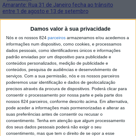
Amarante: Rua 31 de Janeiro fecha ao trânsito
entre 1 de agosto e 13 de setembro
Damos valor à sua privacidade
Amarante: Câmara anuncia recuperação da
Biblioteca Municipal
Nós e os nossos 824
parceiros
armazenamos e/ou acedemos a
informações num dispositivo, como cookies, e processamos
dados pessoais, como identificadores únicos e informações
padrão enviadas por um dispositivo para publicidade e
conteúdos personalizados, medição de publicidade e
conteúdos, pesquisa de audiências e desenvolvimento de
serviços.
Com a sua permissão, nós e os nossos parceiros
Estórias
poderemos usar identificação e dados de geolocalização
precisos através da procura de dispositivos. Poderá clicar para
consentir o processamento por nossa parte e pela parte dos
Read More
nossos 824 parceiros, conforme descrito acima. Em alternativa,
pode aceder a informações mais pormenorizadas e alterar as
Estórias
Sítios e Sabores
suas preferências antes de consentir ou recusar o
Sociedade
consentimento.
Tenha em atenção que algum processamento
dos seus dados pessoais poderá não exigir o seu
consentimento, mas que tem o direito de se opor a esse